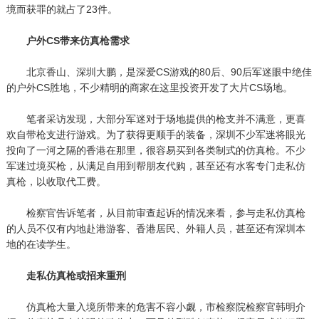
境而获罪的就占了23件。
户外CS带来仿真枪需求
北京香山、深圳大鹏，是深爱CS游戏的80后、90后军迷眼中绝佳
的户外CS胜地，不少精明的商家在这里投资开发了大片CS场地。
笔者采访发现，大部分军迷对于场地提供的枪支并不满意，更喜
欢自带枪支进行游戏。为了获得更顺手的装备，深圳不少军迷将眼光
投向了一河之隔的香港在那里，很容易买到各类制式的仿真枪。不少
军迷过境买枪，从满足自用到帮朋友代购，甚至还有水客专门走私仿
真枪，以收取代工费。
检察官告诉笔者，从目前审查起诉的情况来看，参与走私仿真枪
的人员不仅有内地赴港游客、香港居民、外籍人员，甚至还有深圳本
地的在读学生。
走私仿真枪或招来重刑
仿真枪大量入境所带来的危害不容小觑，市检察院检察官韩明介