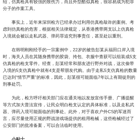
绍，仿真枪具有较强的致伤力，而且外型酷似真枪，很容易成为犯罪
分子的作案工具。
事实上，近年来深圳检方已经承办过利用仿真枪敲诈的案例。考
虑到仿真枪的危害，根据相关法律规定，从香港携带两支以上仿真枪
入境就会被以走私武器、弹药罪追究刑事责任，甚至处以重刑。
在韩明刚刚经手的一宗案例中，22岁的被告彭某从福田口岸入境
时，海关人员在其随身携带的胶袋、挎包、衣服中查获可以组装成5支
仿真枪的枪支零件。经查，彭某经常和朋友进行野外对战，这次偷带
入境的5支仿真枪中就有4支是帮朋友代购。由于走私5支仿真枪的数量
已达到“情节严重”的标准，因此，彭某很可能面临7年以上有期徒刑的
刑事处罚。
为此，检方呼吁相关部门应在通关地以发放宣传手册、广播提醒
等方式加大普法宣传，让民众明白枪支认定的具体标准，以及走私武
器、弹药入境可能面临的刑事处。此外，对于喜欢户外CS的军迷而
言，应尽量使用正规的野战游戏场提供的租用枪械，这些枪械经过了
公安部门的批准备案，可以合法临时使用。
小贴士