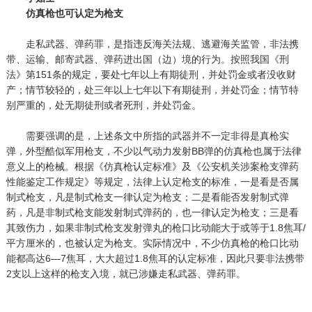
仿真枪也可认定为枪支
走私武器、弹药罪，是指违反海关法规、逃避海关监管，非法携
带、运输、邮寄武器、弹药进出国（边）境的行为。按照我国《刑
法》第151条的规定，要处七年以上有期徒刑，并处罚金或者没收财
产；情节较轻的，处三年以上七年以下有期徒刑，并处罚金；情节特
别严重的，处无期徒刑或者死刑，并处罚金。
需要强调的是，上述条文中所指的武器并不一定非得是真枪实
弹，外型酷似军用枪支，不少以气动力发射BB弹的仿真枪也属于法律
意义上的枪械。根据《仿真枪认定标准》及《公安机关涉案枪支弹药
性能鉴定工作规定》等规定，法律上认定枪支的标准，一是看是否属
制式枪支，凡是制式枪支一律认定为枪支；二是看能否发射制式弹
药，凡是非制式枪支能发射制式弹药的，也一律认定为枪支；三是看
其致伤力，如果非制式枪支发射弹丸的枪口比动能大于或等于1.8焦耳/
平方厘米的，也被认定为枪支。实际情况中，不少仿真枪的枪口比动
能都高达6—7焦耳，大大超过1.8焦耳的认定标准，因此只要非法携带
2支以上这样的枪支入境，就已涉嫌走私武器、弹药罪。